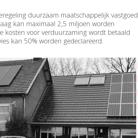
ieregeling duurzaam maatschappelijk vastgoed
raag kan maximaal 2,5 miljoen worden
de kosten voor verduurzaming wordt betaald
dvies kan 50% worden gedeclareerd.