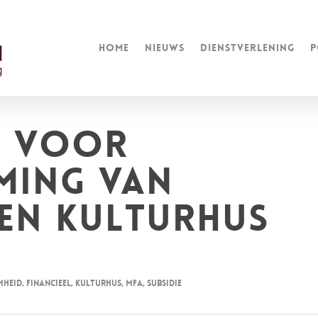
Home
Nieuws
Dienstverlening
P
n voor
ming van
en kulturhus
mheid
,
Financieel
,
kulturhus
,
MFA
,
subsidie