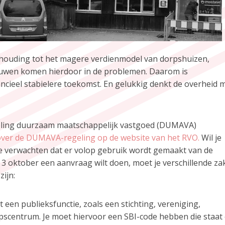
rhouding tot het magere verdienmodel van dorpshuizen,
ouwen komen hierdoor in de problemen. Daarom is
ncieel stabielere toekomst. En gelukkig denkt de overheid 
geling duurzaam maatschappelijk vastgoed (DUMAVA)
e over de DUMAVA-regeling op de website van het RVO.
Wil je
e verwachten dat er volop gebruik wordt gemaakt van de
naf 3 oktober een aanvraag wilt doen, moet je verschillende z
zijn:
een publieksfunctie, zoals een stichting, vereniging,
scentrum. Je moet hiervoor een SBI-code hebben die staat