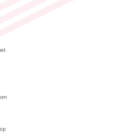
met
aken
 op