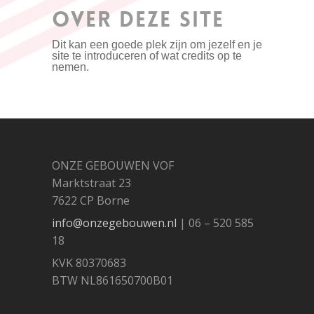
OVER DEZE SITE
Dit kan een goede plek zijn om jezelf en je
site te introduceren of wat credits op te
nemen.
ONZE GEBOUWEN VOF
Marktstraat 23
7622 CP Borne
info@onzegebouwen.nl
| 06 – 520 585
18
KVK 80370683
BTW NL861650700B01