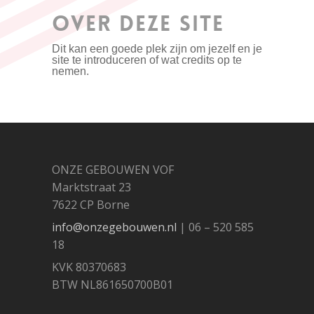
OVER DEZE SITE
Dit kan een goede plek zijn om jezelf en je
site te introduceren of wat credits op te
nemen.
ONZE GEBOUWEN VOF
Marktstraat 23
7622 CP Borne
info@onzegebouwen.nl
| 06 – 520 585
18
KVK 80370683
BTW NL861650700B01