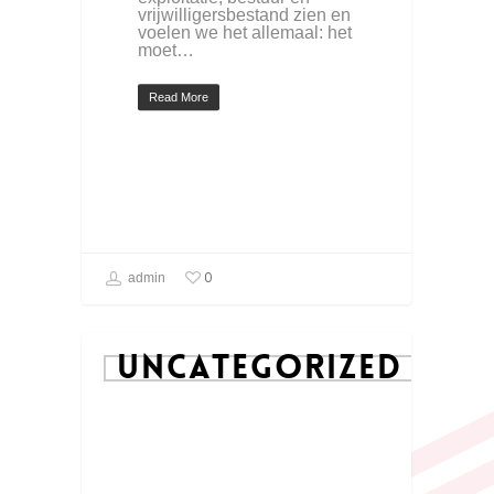
vrijwilligersbestand zien en
voelen we het allemaal: het
moet…
Read More
0
admin
UNCATEGORIZED