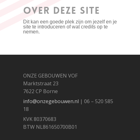
OVER DEZE SITE
Dit kan een goede plek zijn om jezelf en je
site te introduceren of wat credits op te
nemen.
ONZE GEBOUWEN VOF
Marktstraat 23
7622 CP Borne
info@onzegebouwen.nl
| 06 – 520 585
18
KVK 80370683
BTW NL861650700B01